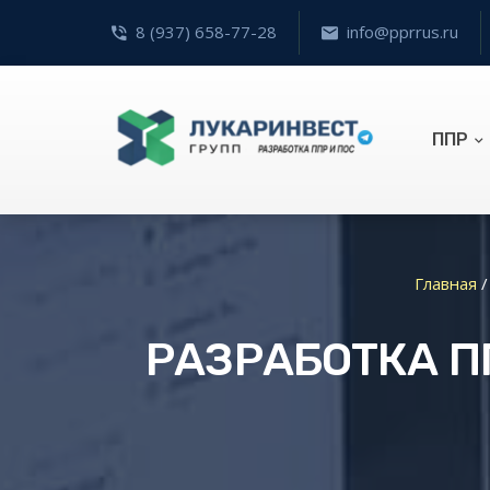
8 (937) 658-77-28
info@pprrus.ru
ППР
Главная
РАЗРАБОТКА П