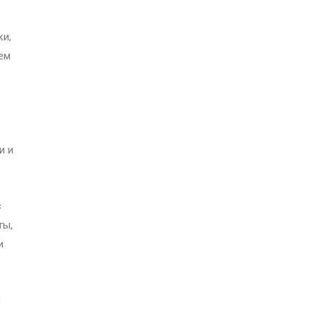
ки,
ем
и и
с
ты,
и
и