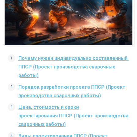
Почему нужен индивидуально составленный
ППСР (Проект производства сварочных
работы)
Порядок разработки проекта ППСР (Проект
производства сварочных работы)
Цена, стоимость и сроки
проектирования ППСР (Проект производства
сварочных работы)
Виды проектирования ППСР (Проект