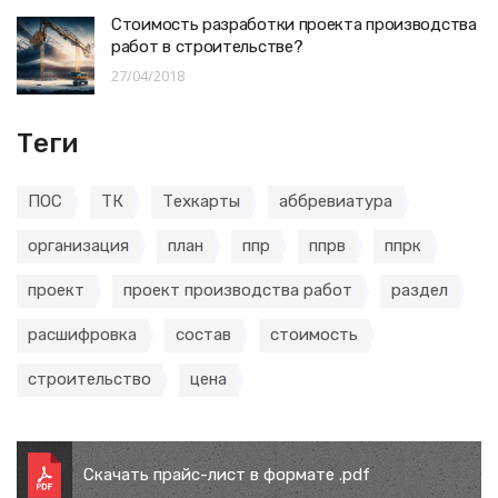
Стоимость разработки проекта производства
работ в строительстве?
27/04/2018
Теги
ПОС
ТК
Техкарты
аббревиатура
организация
план
ппр
ппрв
ппрк
проект
проект производства работ
раздел
расшифровка
состав
стоимость
строительство
цена
Скачать прайс-лист в формате .pdf